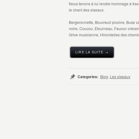
Nous tenons à lui rendre hommage à traver
le chant des oiseaux.
Bergeronnette, Bouvreuil pivoine, Buse va
noire, Coucou, Etourneau, Faucon crécer
Grive musicienne, Hirondelles des chemin
LIRE LA SUITE →
Categories:
Blog
,
Les oiseaux