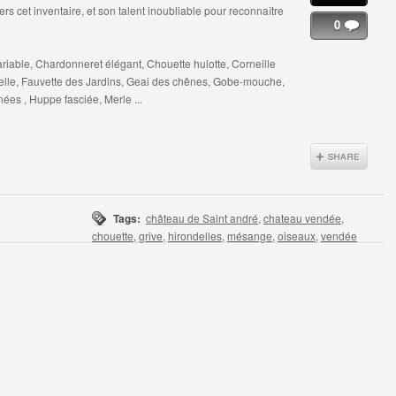
s cet inventaire, et son talent inoubliable pour reconnaître
0
riable, Chardonneret élégant, Chouette hulotte, Corneille
elle, Fauvette des Jardins, Geai des chênes, Gobe-mouche,
ées , Huppe fasciée, Merle ...
Tags:
château de Saint andré
,
chateau vendée
,
chouette
,
grive
,
hirondelles
,
mésange
,
oiseaux
,
vendée