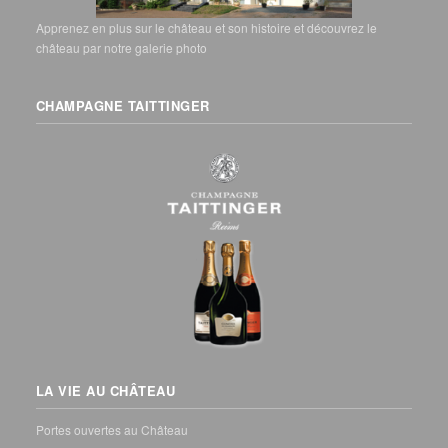
Apprenez en plus sur le château et son histoire et découvrez le
château par notre galerie photo
CHAMPAGNE TAITTINGER
LA VIE AU CHÂTEAU
Portes ouvertes au Château