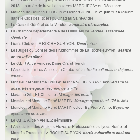
2013
– journée de travail des serres MARCHEGAY en Décembre
Mariage de Corinne COSSON et Herbert JUPILE
le 21 juin 2014
célébré
dans le Clos des Roses du Château Saint-André
Le Conseil Général de la Vendée:
séminaire et réception
La Chambre départementale des Huissiers de Vendée:
Assemblée
Générale
Lion’s Club de LA ROCHE-SUR-YON:
mixte
Dîner
Les Juges du Conseil des Prudhommes de La Roche-sur-Yon:
séance
de travail et dîner
Le C.E.R.A. de Vendée:
Dîner
Grand Témoin
L’Association « Les Amis de la Chabotterie »
Sortie culturelle et déjeuner
concert
Monsieur et Madame Louis et Jeanne SOUBEYRAN:
Anniversaire 90
ans et très élégante réunion de famille
Madame GILLET Christine :
Mariage des enfants
Monsieur et Madame René MARTIN:
ayant réuni 175 invités
Mariage
Monsieur et Madame René MARTIN et leur fils Pierre-Aimé:
Baptême
ayant réuni 60 invités
Le C.R.E.A. de NANTES:
séminaire
L’Association des Anciens Elèves et Professeurs des Lyces Herriot et
Mendès France de LA ROCHE-SUR-YON:
et
sortie culturelle
cocktail
fleuri