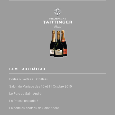
LA VIE AU CHÂTEAU
Portes ouvertes au Château
Salon du Mariage des 10 et 11 Octobre 2015
Le Parc de Saint André
La Presse en parle !!
La porte du château de Saint-André