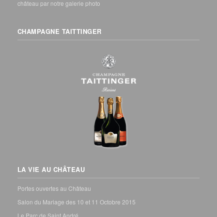
château par notre galerie photo
CHAMPAGNE TAITTINGER
LA VIE AU CHÂTEAU
Portes ouvertes au Château
Salon du Mariage des 10 et 11 Octobre 2015
Le Parc de Saint André