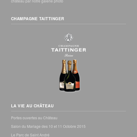
château par notre galerie photo
CHAMPAGNE TAITTINGER
LA VIE AU CHÂTEAU
Portes ouvertes au Château
Salon du Mariage des 10 et 11 Octobre 2015
Le Parc de Saint André